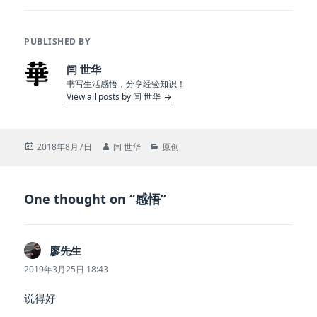
PUBLISHED BY
闫 世华
书写生活感悟，分享经验知识！
View all posts by 闫 世华
Posted
Author
Categories
2018年8月7日
闫 世华
原创
on
One thought on “感悟”
廖先生
说
道：
2019年3月25日 18:43
说得好