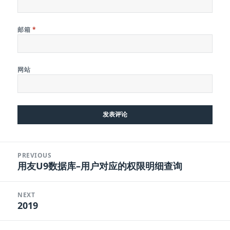
邮箱
*
网站
文
PREVIOUS
章
用友U9数据库–用户对应的权限明细查询
Previous
导
post:
航
NEXT
2019
Next
post: