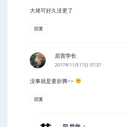
大佬可好久没更了
回复
后宫学长
说
道：
2017年11月17日 07:37
没事就是要折腾~~
回复
闫 世华
说