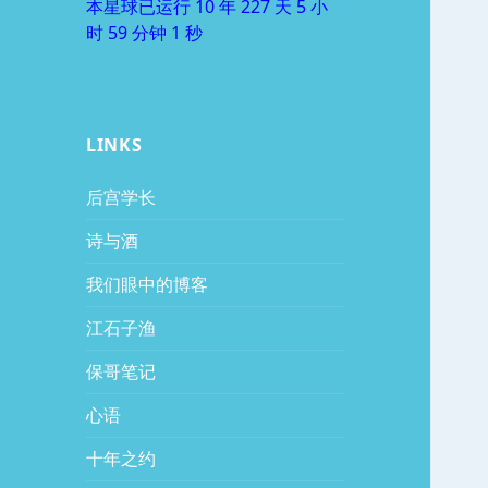
本星球已运行 10 年 227 天 5 小
时 59 分钟 1 秒
LINKS
后宫学长
诗与酒
我们眼中的博客
江石子渔
保哥笔记
心语
十年之约