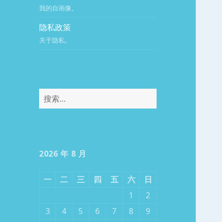
我的自画像。
隐私政策
关于隐私。
搜
索：
2026 年 8 月
一
二
三
四
五
六
日
1
2
3
4
5
6
7
8
9