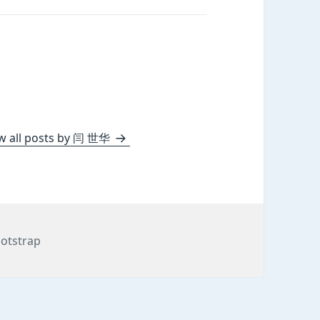
w all posts by 闫 世华
gs
otstrap