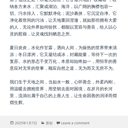
纳各方来水，汇聚成湖泊、海洋，以广阔的胸襟包容一
切。污水排入，它默默净化；泥沙裹挟，它沉淀自净。它
净化着世间的污浊，让天地重回澄澈，就如那些拥有大爱
的人，无论外界如何纷扰，都能以宽容与善良，给人以心
灵的慰藉，让灵魂找到栖息之所。
夏日炎炎，水化作甘霖，洒向人间，为燥热的世界带来清
凉；冬日凛冽，它又凝结成冰，封藏能量，等待下一次的
复苏。水的形态千变万化，本质却始终如一，用恒常的善
意应对无常的世事，顺应自然之道，无为而又无所不为。
我们生于天地之间，当如水一般，心怀善念，外柔内刚，
用温暖去拥抱世界，用坚韧去面对困境，在岁月的长河
里，流淌出属于自己的上善人生，让生命因善的润泽而熠
熠生辉。
Posted
Categories
on 上善若水
2025年1月7日
原创
Leave a comment
on