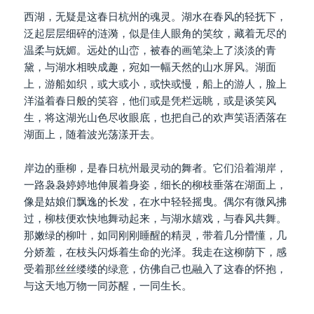
西湖，无疑是这春日杭州的魂灵。湖水在春风的轻抚下，
泛起层层细碎的涟漪，似是佳人眼角的笑纹，藏着无尽的
温柔与妩媚。远处的山峦，被春的画笔染上了淡淡的青
黛，与湖水相映成趣，宛如一幅天然的山水屏风。湖面
上，游船如织，或大或小，或快或慢，船上的游人，脸上
洋溢着春日般的笑容，他们或是凭栏远眺，或是谈笑风
生，将这湖光山色尽收眼底，也把自己的欢声笑语洒落在
湖面上，随着波光荡漾开去。
岸边的垂柳，是春日杭州最灵动的舞者。它们沿着湖岸，
一路袅袅婷婷地伸展着身姿，细长的柳枝垂落在湖面上，
像是姑娘们飘逸的长发，在水中轻轻摇曳。偶尔有微风拂
过，柳枝便欢快地舞动起来，与湖水嬉戏，与春风共舞。
那嫩绿的柳叶，如同刚刚睡醒的精灵，带着几分懵懂，几
分娇羞，在枝头闪烁着生命的光泽。我走在这柳荫下，感
受着那丝丝缕缕的绿意，仿佛自己也融入了这春的怀抱，
与这天地万物一同苏醒，一同生长。