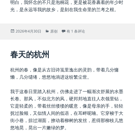
明白，我怀念的不只是泡桐花，更是被花香裹着的年少时
光，是永远等我的故乡，是刻在我生命里的兰考之根。
Posted
Categories
泡桐花
2026年4月30日
原创
有 1 条评论
on
春天的杭州
杭州的春，像是从古旧诗笺里逸出的灵韵，带着几分慵
懒，几分缱绻，悠悠地淌进这纷繁尘世。
我于这春日里踏入杭州，仿佛走进了一幅渐次舒展的水墨
长卷。那风，不似北方的风，硬邦邦地直往人衣领里钻，
它是轻柔的，带着丝丝缕缕的暖意，像是母亲的手，轻轻
抚过脸颊，又似情人间的低语，在耳畔呢喃。它穿梭于大
街小巷，掠过湖面，撩动着柳树的发丝，惹得那柳枝儿悠
悠地晃，晃出一片嫩绿的梦。