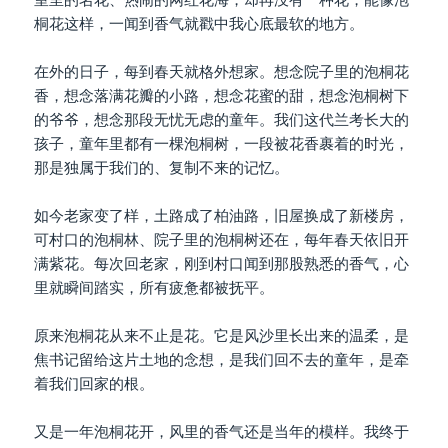
桐花这样，一闻到香气就戳中我心底最软的地方。
在外的日子，每到春天就格外想家。想念院子里的泡桐花
香，想念落满花瓣的小路，想念花蜜的甜，想念泡桐树下
的爷爷，想念那段无忧无虑的童年。我们这代兰考长大的
孩子，童年里都有一棵泡桐树，一段被花香裹着的时光，
那是独属于我们的、复制不来的记忆。
如今老家变了样，土路成了柏油路，旧屋换成了新楼房，
可村口的泡桐林、院子里的泡桐树还在，每年春天依旧开
满紫花。每次回老家，刚到村口闻到那股熟悉的香气，心
里就瞬间踏实，所有疲惫都被抚平。
原来泡桐花从来不止是花。它是风沙里长出来的温柔，是
焦书记留给这片土地的念想，是我们回不去的童年，是牵
着我们回家的根。
又是一年泡桐花开，风里的香气还是当年的模样。我终于