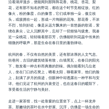
沿着湖岸漫步，便能闻到那阵阵花香。桃花、杏花、梨
花，还有那不知名的野花，都在这个时节竞相绽放。红的
像火，粉的像霞，白的像雪，它们或单独一朵，傲立枝
头，或簇拥在一起，形成一片绚丽的花海。那花香，不浓
不烈，恰到好处，像是从远方飘来的一首悠扬的歌谣，萦
绕在鼻尖，让人沉醉其中，忘却了一切烦恼与疲惫。我凑
近一朵桃花，轻轻嗅着那芬芳，仿佛能听到花蕊中传来的
细微的呼吸声，那是生命在春日里的蓬勃律动。
杭州的春，不仅有自然的美景，还有那浓厚的人文气息。
街巷间，古旧的建筑错落有致，白墙黑瓦，在春日的阳光
下，散发着一种古朴而典雅的韵味。偶尔能看到几位老
人，坐在门口的石凳上，晒着太阳，聊着家常。他们的脸
上，刻满了岁月的痕迹，但眼神中却透露出一种平和与安
详。他们见证了杭州的兴衰变迁，也在这春日的暖阳下，
享受着生活的宁静与美好。
走进一家茶馆，找一处靠窗的位置坐下，点上一杯龙井
茶。那嫩绿的茶叶在水中舒展、沉浮，仿佛是一场生命的