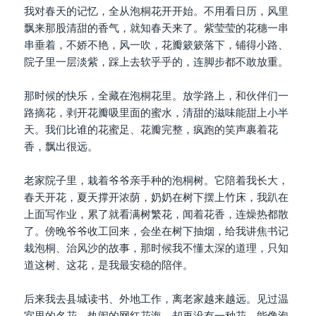
我对春天的记忆，全从泡桐花开开始。不用看日历，风里
飘来那股清甜的香气，就知春天来了。紫莹莹的花穗一串
串垂着，不娇不艳，风一吹，花瓣簌簌落下，铺得小路、
院子里一层淡紫，踩上去软乎乎的，连脚步都不敢放重。
那时候的快乐，全藏在泡桐花里。放学路上，和伙伴们一
路摘花，剥开花瓣吸里面的蜜水，清甜的滋味能甜上小半
天。我们比谁的花蜜足、花瓣完整，疯跑的笑声裹着花
香，飘出很远。
老家院子里，栽着爷爷亲手种的泡桐树。它陪着我长大，
春天开花，夏天撑开浓荫，奶奶在树下摆上竹床，我趴在
上面写作业，累了就看满树繁花，闻着花香，连燥热都散
了。傍晚爷爷收工回来，会坐在树下抽烟，给我讲焦书记
栽泡桐、治风沙的故事，那时候我不懂太深的道理，只知
道这树、这花，是我最安稳的陪伴。
后来我去县城读书、外地工作，离老家越来越远。见过温
室里的名花、热闹的网红花海，却再没有一种花，能像泡