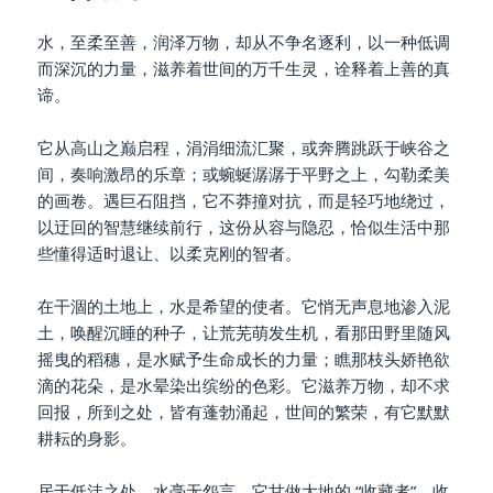
水，至柔至善，润泽万物，却从不争名逐利，以一种低调
而深沉的力量，滋养着世间的万千生灵，诠释着上善的真
谛。
它从高山之巅启程，涓涓细流汇聚，或奔腾跳跃于峡谷之
间，奏响激昂的乐章；或蜿蜒潺潺于平野之上，勾勒柔美
的画卷。遇巨石阻挡，它不莽撞对抗，而是轻巧地绕过，
以迂回的智慧继续前行，这份从容与隐忍，恰似生活中那
些懂得适时退让、以柔克刚的智者。
在干涸的土地上，水是希望的使者。它悄无声息地渗入泥
土，唤醒沉睡的种子，让荒芜萌发生机，看那田野里随风
摇曳的稻穗，是水赋予生命成长的力量；瞧那枝头娇艳欲
滴的花朵，是水晕染出缤纷的色彩。它滋养万物，却不求
回报，所到之处，皆有蓬勃涌起，世间的繁荣，有它默默
耕耘的身影。
居于低洼之处，水毫无怨言，它甘做大地的 “收藏者”，收