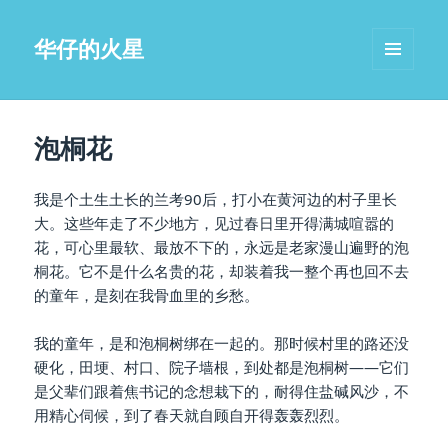
华仔的火星
MENU
AND
WIDGETS
泡桐花
我是个土生土长的兰考90后，打小在黄河边的村子里长
大。这些年走了不少地方，见过春日里开得满城喧嚣的
花，可心里最软、最放不下的，永远是老家漫山遍野的泡
桐花。它不是什么名贵的花，却装着我一整个再也回不去
的童年，是刻在我骨血里的乡愁。
我的童年，是和泡桐树绑在一起的。那时候村里的路还没
硬化，田埂、村口、院子墙根，到处都是泡桐树——它们
是父辈们跟着焦书记的念想栽下的，耐得住盐碱风沙，不
用精心伺候，到了春天就自顾自开得轰轰烈烈。