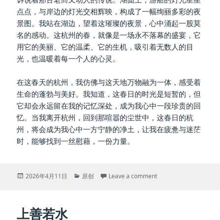
点点，与岸边的灯光交相辉映，构成了一幅绚丽多彩的夜
景图。我站在湖边，望着这璀璨的夜景，心中涌起一股莫
名的感动。这杭州的春，就像是一场永不落幕的盛宴，它
用它的美丽、它的温柔、它的生机，吸引着无数人的目
光，也温暖着每一个人的心灵。
在这春天的杭州，我仿佛与这天地万物融为一体，感受着
生命的蓬勃与美好。我知道，这春日的时光是短暂的，但
它却会永远留在我的记忆深处，成为我心中一段珍贵的回
忆。当我离开杭州，回到那喧嚣的尘世中，这春日的杭
州，将会成为我心中一方宁静的净土，让我在疲惫与迷茫
时，能够找到一丝慰藉，一份力量。
Posted
Categories
on 春天的杭州
2026年4月11日
原创
Leave a comment
on
上善若水