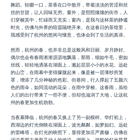
舞蹈。轻啜一口，茶香在口中散开，带着淡淡的苦涩和丝
丝的甘甜，让人回味无穷。窗外，是熙熙攘攘的街市，人
们穿梭其中，忙碌而又充实；窗内，是我与这杯茶的静谧
时光，仿佛与外界的喧嚣隔绝开来。在这春日的茶馆里，
我感受到了杭州的悠闲与惬意，也体会到了生活的真谛。
然而，杭州的春，也并非总是这般风和日丽、岁月静好。
偶尔也会有春雨淅淅沥沥地飘落，那雨，细如牛毛，密如
丝线，轻轻地洒落在湖面上，溅起层层小小的水花。远处
的山峦，在雨幕中变得朦胧起来，像是被一层薄纱所笼
罩，增添了几分神秘的色彩。街巷间，行人撑起了五颜六
色的雨伞，如同流动的花朵，在雨中穿梭。这春雨，虽给
人们的出行带来了一些不便，但却也滋润了大地，让这杭
州的春更加生机勃勃。
当夜幕降临，杭州的春又换上了另一副模样。华灯初上，
西湖边的灯光倒映在湖面上，波光粼粼，如梦如幻。远处
的雷峰塔，在灯光的映照下，显得更加庄严肃穆，仿佛在
诉说着那古老而又动人的传说。湖面上，游船的灯光星星